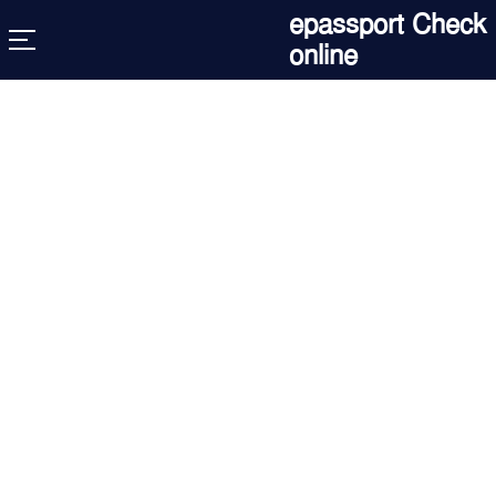
Skip
epassport Check
to
online
content