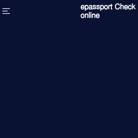
Skip
epassport Check
to
online
content