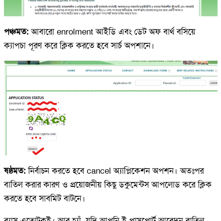
পঞ্চমত:
আবারো enrolment আইডি এবং ডেট অফ বার্থ বসিয়ে
ক্যাপচা পূরণ করে ক্লিক করতে হবে সার্চ অপশানে।
ষষ্ঠমত:
নির্বাচন করতে হবে cancel অ্যাপ্লিকেশন অপশন। অতঃপর
বাতিল করার কারণ ও প্রয়োজনীয় কিছু ডকুমেন্টস আপলোড করে ক্লিক
করতে হবে সাবমিট বাটনে।
ব্যাস এতোটুকুই। আর হ্যাঁ, যদি আপনি ই পাসপোর্ট আবেদন বাতিল