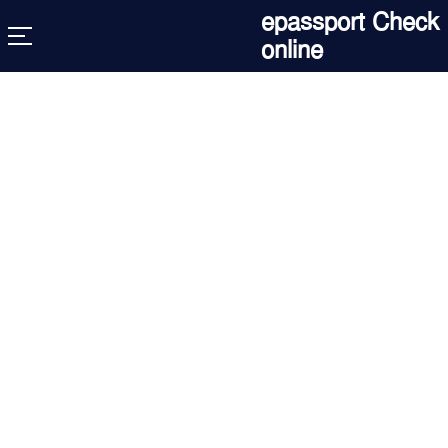
Skip
epassport Check
to
online
content