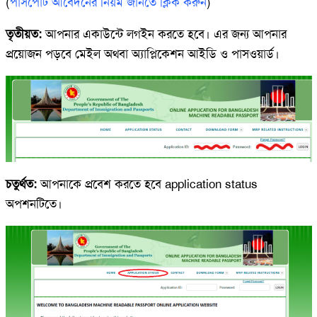
(
পাসপোর্ট আবেদনের নিয়ম জানতে ক্লিক করুন
)
তৃতীয়ত:
আপনার একাউন্টে লগইন করতে হবে। এর জন্য আপনার
প্রয়োজন পড়বে মেইল অথবা অ্যাপ্লিকেশন আইডি ও পাসওয়ার্ড।
চতুর্থত:
আপনাকে প্রবেশ করতে হবে application status
অপশনটিতে।