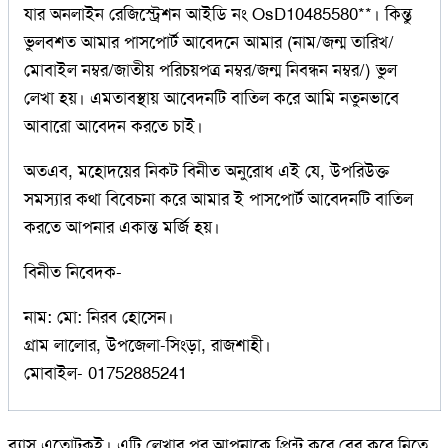
যার অনলাইন রেজিস্ট্রেশন আইডি নং OsD10485580**। কিন্তু
ভুলবশত আমার পাসপোর্ট আবেদনে আমার (নাম/জন্ম তারিখ/
মোবাইল নম্বর/জাতীয় পরিচয়পত্র নম্বর/জন্ম নিবন্ধন নম্বর/) ভুল
লেখা হয়। এমতাবস্থায় আবেদনটি বাতিল করে আমি নতুনভাবে
আবারো আবেদন করতে চাই।
অতএব, মহোদয়ের নিকট বিনীত অনুরোধ এই যে, উপরিউক্ত
সমস্যার কথা বিবেচনা করে আমার ই পাসপোর্ট আবেদনটি বাতিল
করতে আপনার একান্ত মর্জি হয়।
বিনীত নিবেদক-
নাম: মো: নিরব হোসেন।
গ্রাম লালোর, উপজেলা-সিংড়া, রাজশাহী।
মোবাইল- 01752885241
ব্যাস এতোটুকুই। এটি লেখার পর আপনাকে প্রিন্ট করে বের করে নিতে