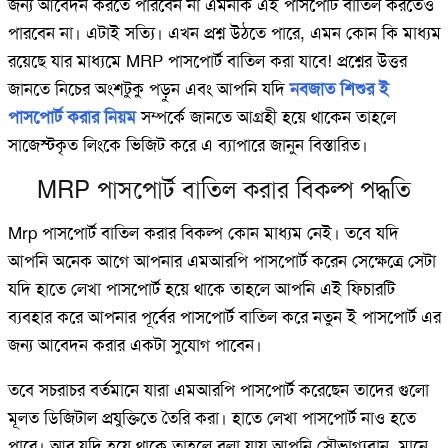
জন্য আবেদন করতে পারবেন না এমনকি এই পাসপোর্ট বাতিল করতেও
পারবেন না। এটাই সত্যি। এখন প্রশ্ন উঠতে পারে, এমন কোন কি মাধ্যম
রয়েছে যার মাধ্যমে MRP পাসপোর্ট বাতিল করা যাবে! প্রশ্নের উত্তর
জানতে নিচের অংশটুকু পড়ুন এবং আপনি যদি
নবজাত শিশুর ই
পাসপোর্ট করার নিয়ম
সম্পর্কে জানতে আগ্রহী হয়ে থাকেন তাহলে
সাজেস্টকৃত লিংকে ভিজিট করে এ ব্যাপারে জানুন বিস্তারিত।
MRP পাসপোর্ট বাতিল করার বিকল্প পদ্ধতি
Mrp পাসপোর্ট বাতিল করার বিকল্প কোন মাধ্যম নেই। তবে যদি
আপনি অনেক আগে আপনার এমআরপি পাসপোর্ট করেন সেক্ষেত্রে সেটা
যদি হাতে লেখা পাসপোর্ট হয়ে থাকে তাহলে আপনি এই ফিচারটি
ব্যবহার করে আপনার পূর্বের পাসপোর্ট বাতিল করে নতুন ই পাসপোর্ট এর
জন্য আবেদন করার একটা সুযোগ পাবেন।
তবে সচরাচর বর্তমানে যারা এমআরপি পাসপোর্ট করেছেন তাদের গুলো
মূলত ডিজিটাল প্রযুক্তিতে তৈরি করা। হাতে লেখা পাসপোর্ট নাও হতে
পারে। আর যদি হয়ে থাকে তাহলে বলা যায় আপনি সৌভাগ্যবান, মানে