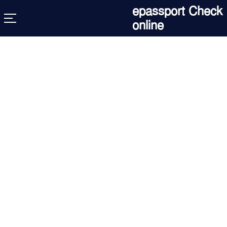
Skip
epassport Check
to
online
content