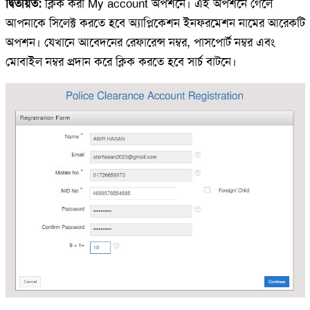
দ্বিতীয়ত:
ক্লিক করা My account অপশনে। এই অপশনে গেলে
আপনাকে সিলেক্ট করতে হবে অ্যাপ্লিকেশন ইনফরমেশন নামের আরেকটি
অপশন। যেখানে আবেদনের রেফারেন্স নম্বর, পাসপোর্ট নম্বর এবং
মোবাইল নম্বর প্রদান করে ক্লিক করতে হবে সার্চ বাটনে।