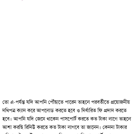
বিশেষ দ্রষ্টব্য:
এই সময় অবশ্যই
আবেদন কপিটি ডাউনলোড অথবা
প্রিন্ট করে নেবেন। আর যদি তা না
করেন তাহলে অবশ্যই পাসপোর্ট
আবেদন আইডি নম্বর সংগ্রহ করে
রাখবেন। কেননা এই আইডি নম্বর
পরবর্তীতে প্রয়োজন পড়ে।
তো এ-পর্যন্ত যদি আপনি পৌঁছাতে পারেন তাহলে পরবর্তীতে প্রয়োজনীয়
নথিপত্র ক্যান করে আপলোড করতে হবে ও নির্ধারিত ফি প্রদান করতে
হবে। আপনি যদি জেনে থাকেন পাসপোর্ট করতে কত টাকা লাগে তাহলে
আশা করছি রিনিউ করতে কত টাকা লাগবে তা জানেন। কেননা টাকার