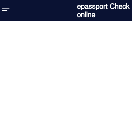
Skip
epassport Check
to
online
content