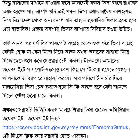
কিন্তু দালালের মাধ্যমে যাওয়ার ফলে অনেকেই নকল ভিসা কাছে রাখছেন
অথচ জানেন না। আপনি যদি এই নকল ভিসা অর্থাৎ অবৈধ কাগজপত্র
নিয়ে নিজ দেশ থেকে অন্য দেশে যান তাহলে হয়রানির শিকার হতে হবে
এটা স্বাভাবিক! এজন্য অবশ্যই ভিসার ব্যাপারে সিরিয়াস হওয়া উচিত।
তাই আমরা পরামর্শ দিব পাসপোর্ট সংগ্রহ থেকে শুরু করে ভিসা সংগ্রহ
যেটাই হোক না কেন নিজে নিজে করুন অথবা অন্যদের সাহায্য নিয়ে
নিজে দেখেশুনে করে নেওয়ার চেষ্টা করুন। ইতিমধ্যে আমাদের
ওয়েবসাইটে পাসপোর্ট সংক্রান্ত বেশ কিছু পোস্ট করা হয়েছে যেগুলো
আপনাকে এ ব্যাপারে সাহায্য করবে। আর পাসপোর্ট নাম্বার দিয়ে
মালয়েশিয়া ভিসা চেক করতে হলে কি কি করতে হবে সেটা জানতে
নিচের স্টেপ গুলো ফলো করুন।
প্রথমত:
সরাসরি ভিজিট করুন মালয়েশিয়ার ভিসা চেকের অফিসিয়াল
ওয়েবসাইট। ওয়েবসাইট লিংক
https://eservices.imi.gov.my/myimms/FomemaStatus
,
এই লিংকে ক্লিক করে সরাসরি যেতে পারবেন।