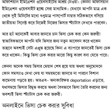
অফিশিয়াল ইমিগ্রেশন ওয়েবসাইটের আশ্রয় নেওয়া। কেননা অফিসিয়াল
ইমিগ্রেশন ওয়েবসাইট হচ্ছে সেরা মাধ্যমিক। যেখানে আপনি মাত্র এক
থেকে দুই মিনিটের মধ্যে শুধুমাত্র পাসপোর্ট নাম্বার সঠিকভাবে বসিয়ে
জাতীয়তা সিলেক্ট করে নিজেই নিজের ভিসার স্ট্যাটাস দেখতে পারবেন।
আর হ্যাঁ অনেকেই আবার জানতে চান ভিসা চেক করা কেন জরুরী!
স্বাভাবিকভাবে আপনি যদি ভিসার জন্য নতুন আবেদন করে থাকেন
তাহলে অবশ্যই সেটা এপ্রুভ হয়েছে কিনা এ ব্যাপারে জানতেই ভিসা চেক
করে থাকেন। কিন্তু ভিসা চেক করার আরো কিছু কারণ বলা যেতে পারে।
কেননা অনেক সময় ভিসার মেয়াদ শেষ হয়ে যায় অথবা অনুমোদনে
কোন সমস্যাও দেখা দেয় যা সময়মতো জানতে না পারলে বিশাল
ঝামেলায় পড়তে হয়। অতএব– অনাকাঙ্ক্ষিত deportation এড়াতে,
যথাসময়ে ভিসার রিমুভ করতে অথবা বৈধভাবে ভিসা তৈরি করনের জন্য
অবশ্যই ভিসা স্ট্যাটাস চেক করা জরুরী।
অনলাইনে ভিসা চেক করার সুবিধা