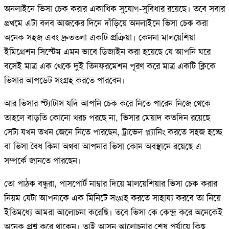
অনলাইনে ভিসা চেক করার একাধিক সুযোগ-সুবিধার রয়েছে। তবে সবার
প্রথমে এটা বলব আজকের দিনে দাঁড়িয়ে অনলাইনে ভিসা চেক করা
অনেক সহজ এবং দ্রুততলা একটি প্রক্রিয়া। কেননা মালয়েশিয়া
ইমিগ্রেশন সিস্টেম এমন ভাবে ডিজাইন করা হয়েছে যে আপনি ঘরে
বসেই মাত্র এক থেকে দুই তিনফরমেশন পূরণ করে মাত্র একটি ক্লিকে
ভিসার আপডেট সংগ্রহ করতে পারবেন।
আর ভিসার স্ট্যাটাস যদি আপনি চেক করে নিতে পারেন নিজে থেকে
তাহলে বাড়তি কোনো খরচ পরছে না, ভিসার মেয়াদ কতদিন রয়েছে
সেটা যখন তখন জেনে নিতে পারছেন, ট্রাভেল প্ল্যানিং করতে সহজ হচ্ছে
বা ভিসা বৈধ কিনা অথবা আপনার ভিসা কোন অবস্থানে রয়েছে এ
সম্পর্কে জানতে পারছেন।
তো পাঠক বন্ধুরা, পাসপোর্ট নাম্বার দিয়ে মালয়েশিয়ার ভিসা চেক করার
নিয়ম যেটা আপনাকে এক মিনিটে সংগ্রহ করতে সাহায্য করবে তা নিয়ে
ইতিমধ্যে আমরা আলোচনা করেছি। তবে ভিসা কে কেন্দ্র করে অনেকেই
অনেক প্রশ্ন করে থাকেন। তাই আসুন আলোচনার শেষ পর্যায়ে কিছু